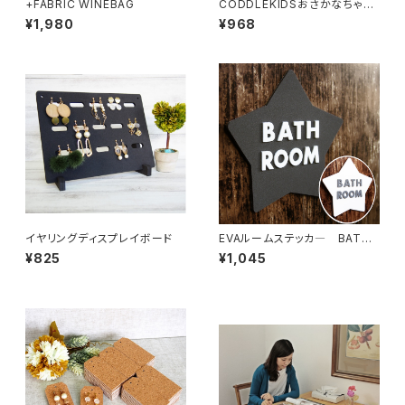
+FABRIC WINEBAG
CODDLEKIDSおさかなちゃん
パステル
¥1,980
¥968
イヤリングディスプレイボード
EVAルームステッカ― BATH
ROOM
¥825
¥1,045