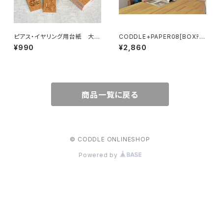
ピアス・イヤリング用台紙 大
CODDLE+PAPER08[BOXﾃｨｯ
コルク 50枚
ｼｭｹｰｽ]
¥990
¥2,860
商品一覧に戻る
© CODDLE ONLINESHOP
Powered by