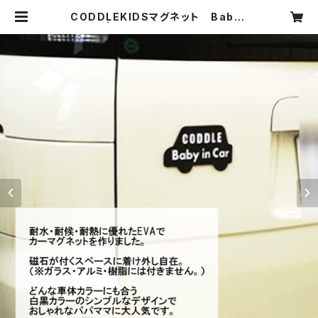
CODDLEKIDSマグネット Baby i
n car | CODDLE ONLINESHOP