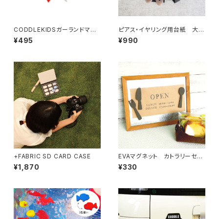
CODDLEKIDSガーランドマグ
ピアス・イヤリング用台紙 大
ネット
黒 50枚
¥495
¥990
+FABRIC SD CARD CASE
EVAマグネット カトラリーセッ
ト
¥1,870
¥330