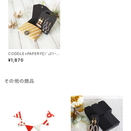
CODDLE+PAPER11[ｼﾞｭｴﾘｰｹｰ
ｽ]
¥1,870
その他の商品