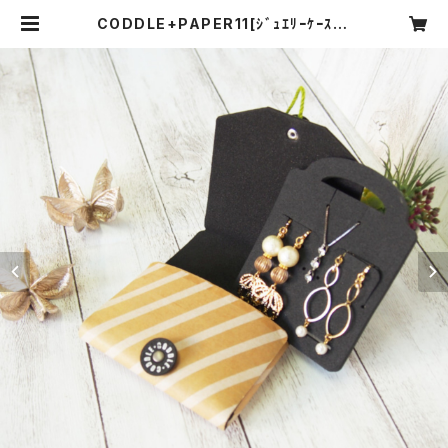
CODDLE+PAPER11[ｼﾞｭｴﾘｰｹｰｽ] |
CODDLE ONLINESHOP