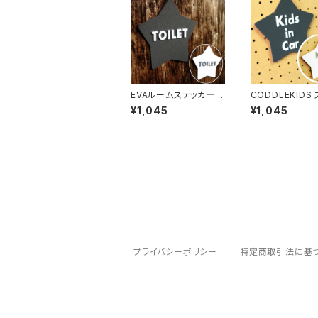
EVAルームステッカ―
CODDLEKIDS ステッ
TOILET
カー Kids in C
¥1,045
¥1,045
プライバシーポリシー
特定商取引法に基