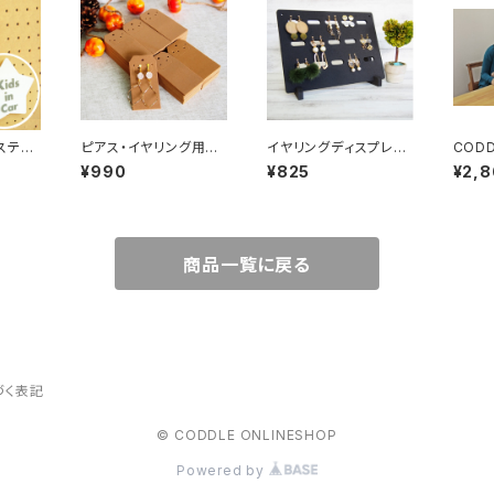
ピアス・イヤリング用台
イヤリングディスプレイ
CODD
ar
紙 大 キャメル 50
ボード
[BOXﾃ
¥990
¥825
¥2,
枚
商品一覧に戻る
づく表記
© CODDLE ONLINESHOP
Powered by