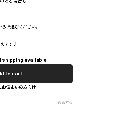
跡の残る場合も
。
からお選びください。
映えます♪
l shipping available
d to cart
にお住まいの方向け
通報する