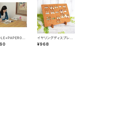
LE+PAPER08
イヤリングディスプレイ
ｨｯｼｭｹｰｽ]
ボード コルク
860
¥968