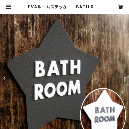
EVAルームステッカ― BATH ROO
M | CODDLE ONLINESHOP