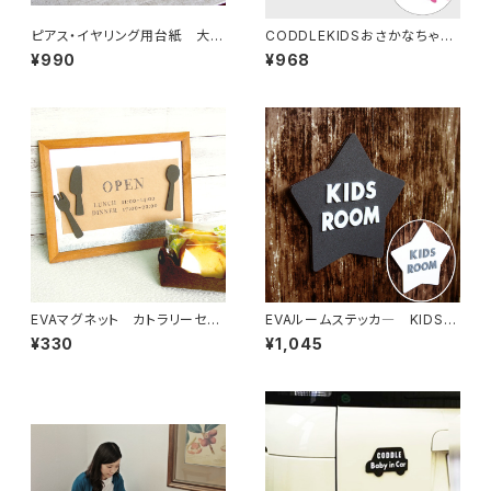
ピアス・イヤリング用台紙 大
CODDLEKIDSおさかなちゃん
白 50枚
パステル
¥990
¥968
EVAマグネット カトラリーセッ
EVAルームステッカ― KIDS R
ト
OOM
¥330
¥1,045