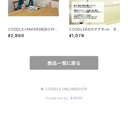
CODDLE+PAPER08[BOXﾃｨｯ
CODDLEKIDSマグネット Ba
ｼｭｹｰｽ]
by in car
¥2,860
¥1,078
商品一覧に戻る
© CODDLE ONLINESHOP
Powered by