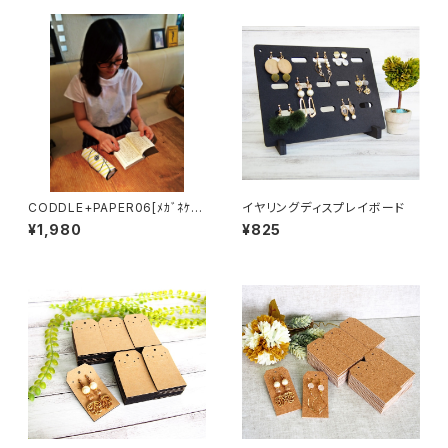
CODDLE+PAPER06[ﾒｶﾞﾈｹｰ
イヤリングディスプレイボード
ｽ]
¥1,980
¥825