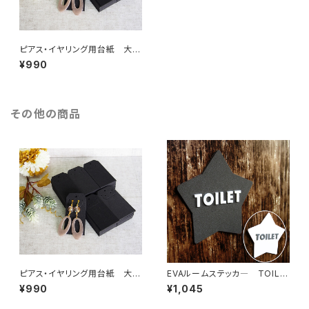
ピアス・イヤリング用台紙 大
黒 50枚
¥990
その他の商品
ピアス・イヤリング用台紙 大
EVAルームステッカ― TOILE
黒 50枚
T
¥990
¥1,045