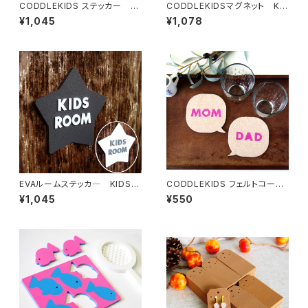
CODDLEKIDS ステッカー Ki
CODDLEKIDSマグネット Kid
ds in Car
s in car
¥1,045
¥1,078
EVAルームステッカ― KIDS R
CODDLEKIDS フェルトコース
OOM
ター MOM・DAD
¥1,045
¥550