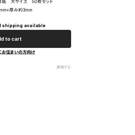
台紙 大サイズ 50枚セット
5mm×厚み約3mm
l shipping available
d to cart
にお住まいの方向け
通報する