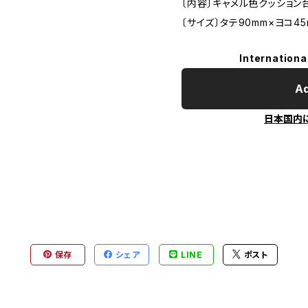
〔内容〕キャメル色クッション
〔サイズ〕タテ90mm×ヨコ4
Internationa
Ad
日本国内
保存
シェア
LINE
ポスト